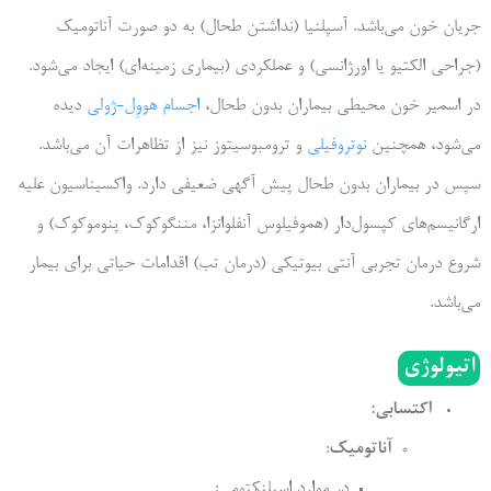
جریان خون می‌باشد. آسپلنیا (نداشتن طحال) به دو صورت آناتومیک
(جراحی الکتیو یا اورژانسی) و عملکردی (بیماری زمینه‌ای) ایجاد می‌شود.
در اسمیر خون محیطی بیماران بدون طحال،
اجسام هووِل-ژولی
دیده
می‌شود، همچنین
نوتروفیلی
و ترومبوسیتوز نیز از تظاهرات آن می‌باشد.
سپس در بیماران بدون طحال پیش آگهی ضعیفی دارد. واکسیناسیون علیه
ارگانیسم‌های کپسول‌دار (هموفیلوس آنفلوانزا، مننگوکوک، پنوموکوک) و
شروع درمان تجربی آنتی بیوتیکی (درمان تب) اقدامات حیاتی برای بیمار
می‌باشد.
اتیولوژی
اکتسابی:
آناتومیک
:
در موارد اسپلنکتومی: