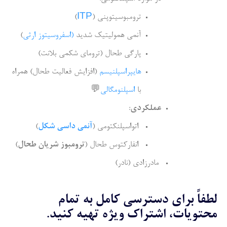
ترومبوسیتوپنی (
ITP
)
آنمی همولیتیک شدید
(
اسفروسیتوز ارثی
)
پارگی طحال (ترومای شکمی بلانت)
هایپراسپلنیسم
(افزایش فعالیت طحال) همراه
با
اسپلنومگالی
💬
عملکردی
:
اتواسپلنکتومی (
آنمی داسی شکل
)
انفارکتوس طحال (
ترومبوز شریان طحال
)
مادرزادی (نادر)
لطفاً برای دسترسی کامل به تمام
محتویات، اشتراک ویژه تهیه کنید.