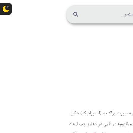
بی به صورت پراکنده (اسپورادیک) شکل
ا این حال، حدود 10% از آن‌ها ارثی هستند (الگوی اتوزوم غالب). میگزوم ممکن است در هر محفظه‌ای از قلب ایجاد شوند، اما بیشتر (حدود 75%) میگزوم‌های قلبی در دهلیز چپ ایجاد