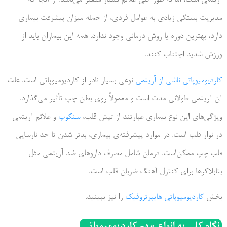
آریتمی است، اما به طور کلی علائم بسیار متغیر می­‌باشد. از آنجا که
مدیریت بستگی زیادی به عوامل فردی، از جمله میزان پیشرفت بیماری
دارد، بهترین دوره یا روش درمانی وجود ندارد. همه این بیماران باید از
ورزش شدید اجتناب کنند.
کاردیومیوپاتی ناشی از آریتمی
نوعی بسیار نادر از کاردیومیوپاتی است. علت
آن آریتمی طولانی مدت است و معمولاً روی بطن چپ تأثیر می‌گذارد.
ویژگی‌های این نوع بیماری عبارتند از تپش قلب،
سنکوپ
و علائم آریتمی
در نوار قلب است. در موارد پیشرفته­‌ی بیماری، بدتر شدن تا حد نارسایی
قلب چپ ممکن‌­است. درمان شامل مصرف داروهای ضد آریتمی مثل
بتابلاکرها برای کنترل آهنگ ضربان قلب است.
بخش
کاردیومیوپاتی هایپرتروفیک
را نیز ببینید.