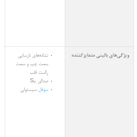
ی
ل
ی
(

نشانه­‌های نارسایی
ویژگی‌­های بالینی متمایزکننده
سمت چپ و سمت
راست قلب
صدای S­
3
سیستولی
سوفل