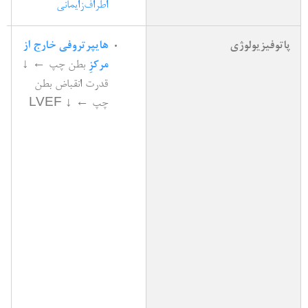
اطراف‌زایمانی
پاتوفیزیولوژی
هایپرتروفی خارج از
مرکزِ
بطن چپ ← ↓
قدرت انقباض بطن
چپ ← ↓ LVEF
ا
ب