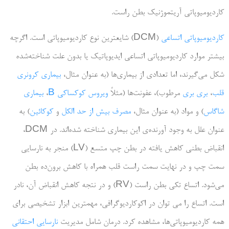
کاردیومیوپاتی آریتموژنیک بطن راست.
کاردیومیوپاتی اتساعی
(DCM) شایع­ترین نوع کاردیومیوپاتی است. اگرچه
بیشتر موارد کاردیومیوپاتی اتساعی ایدیوپاتیک یا بدون علت شناخته‌­شده
شکل می‌گیرند، اما تعدادی از بیماری‌ها (به عنوان مثال،
بیماری کرونری
قلب
،
بری بری
مرطوب)، عفونت‌ها (مثلاً
ویروس کوکساکی B
،
بیماری
شاگاس
) و مواد (به عنوان مثال،
مصرف بیش از حد الکل
و
کوکائین
) به
عنوان علل به وجود آورنده‌­ی این بیماری شناخته شده‌­اند. در DCM،
انقباض بطنی کاهش یافته در بطن چپ متسع (LV) منجر به نارسایی
سمت چپ و در نهایت سمت راست قلب همراه با کاهش برون‌­ده بطن
می‌شود. اتساع تکی بطن راست (RV) و در نتجه کاهش انقباض آن، نادر
است. اتساع را می توان در اکوکاردیوگرافی، مهمترین ابزار تشخیصی برای
همه کاردیومیوپاتی‌ها، مشاهده کرد. درمان شامل مدیریت
نارسایی احتقانی