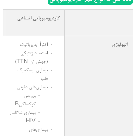
نگاه کلی به انواع مهم کاردیومیوپاتی
کاردیومیوپاتی اتساعی
ک
ه
اتیولوژی
اکثراً ایدیوپاتیک
استعداد ژنتیکی
(جهش ژن TTN)
بیماری ایسکمیک
قلب
بیماری­‌های عفونی
ویروس
کوکساکیB
بیماری شاگاس
HIV
بیماری­‌های