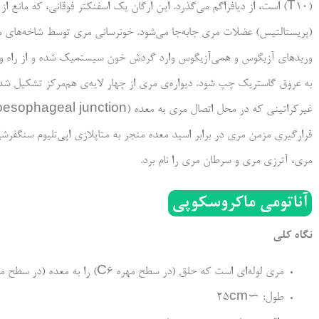
(T10) است، از دیافراگم می‌گذرد. این ارگان یک اسفنکتر فوقانی، که مان
(پریستالتیس) عضلات مری جابه‌جا می‌شود. خونرسانی مری توسط شاخه‌های م
وریدهای آزیگوس و همی‌آزیگوس وارد گردش خون سیستمیک شده و از راه وری
به عروق گاستریک چپ شود. دیواره‌ی مری از چهار لایه‌ی هم‌مرکز تشکیل شده
قرارگیری مزمن مری در برابر اسید معده منجر به متاپلازی اپی‌تلیوم سنگفرشی
مری، آترزی مری و سرطان مری را نام برد.
آناتومی ماکروسکوپی
نگاه کلی
مری لوله‌ای است که حلق (در سطح مهره C6) را به معده (در سطح مهره T11) وصل می‌کند.
طول: ∼25cm