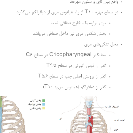
واقع بین نای و ستون مهره‌ها
در سطح مهره T10 از راه هیاتوس مری از دیافراگم می‌گذرد
مری توارسیک خارج صفاقی است
بخش شکمی مری نیز داخل صفاقی می‌باشد
محل تنگی‌های مری
اسفنکتر Cricopharyngeal در سطح C6
گذر از قوس آئورتی در سطح T4/5
گذر از برونش اصلی چپ در سطح T5/6
گذر از دیافراگم (هیاتوس مری: T10)