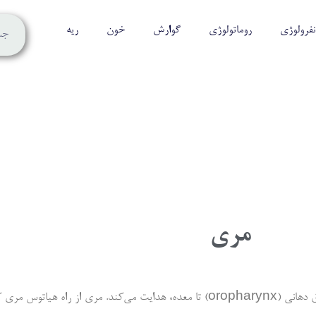
نفرولوژی
روماتولوژی
گوارش
خون
ریه
مری
مری لوله‌ای عضلانی است که از foregut نشأت گرفته و غذا و آب را از حلق دهانی (oropharynx) تا معده، هد