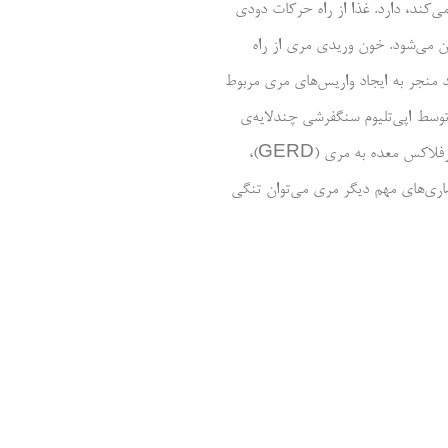
می‌کند، دارد. غذا از راه حرکات دودی
 می‌شود. خون وریدی مری از راه
منجر به ایجاد واریس‌های مری مربوط
توسط اپی‌تلیوم سنگفرشی چندلایه‌ی
غیرکراتینی که در محل اتصال مری به معده (gastroesophageal junction) تبدیل به اپی‌تلیوم استوانه‌ای می‌شود، تشکیل شده است. در بیماری رفلاکس معده به مری (GERD)،
ماری‌های مهم دیگر مری می‌توان تنگی