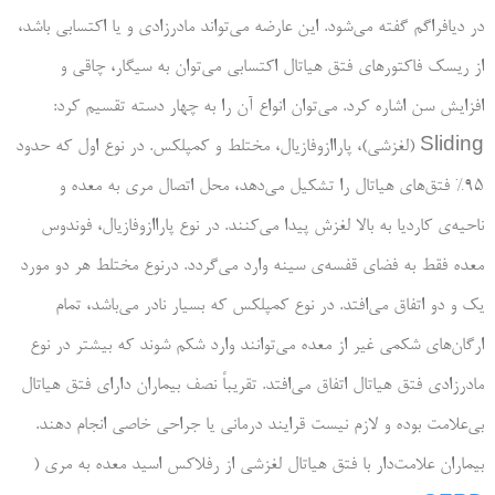
در دیافراگم گفته می‌شود. این عارضه می‌تواند مادرزادی و یا اکتسابی باشد،
از ریسک فاکتورهای فتق هیاتال اکتسابی می‌توان به سیگار، چاقی و
افزایش سن اشاره کرد. می‌توان انواع آن را به چهار دسته تقسیم کرد:
Sliding (لغزشی)، پاراازوفازیال، مختلط و کمپلکس. در نوع اول که حدود
95% فتق‌های هیاتال را تشکیل می‌دهد، محل اتصال مری به معده و
ناحیه‌ی کاردیا به بالا لغزش پیدا می‌کنند. در نوع پاراازوفازیال، فوندوس
معده فقط به فضای قفسه‌ی سینه وارد می‌گردد. درنوع مختلط هر دو مورد
یک و دو اتفاق می‌افتد. در نوع کمپلکس که بسیار نادر می‌باشد، تمام
ارگان‌های شکمی غیر از معده می‌توانند وارد شکم شوند که بیشتر در نوع
مادرزادی فتق هیاتال اتفاق می‌افتد. تقریباً نصف بیماران دارای فتق هیاتال
بی‌علامت بوده و لازم نیست قرایند درمانی یا جراحی خاصی انجام دهند.
بیماران علامت‌دار با فتق هیاتال لغزشی از رفلاکس اسید معده به مری (