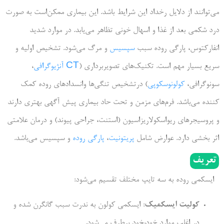
می‌توانند از دلایل رخداد این شرایط باشد. این بیماری ممکن‌است به صورت
درد شکمی بعد از غذا و اسهال خونی تظاهر می‌یابد. در موارد شدید
انفارکتوس، پارگی روده سبب
سپسیس
و مرگ می‌شود. تشخیص اولیه و
سریع بسیار مهم است. تکنیک‌های تصویربرداری (
CT آنژیوگرافی
،
سونوگرافی،
کولونوسکوپی
) درتشخیص تنگی‌ها وانسدادهای روده کمک
کننده می‌باشد. فرم‌های مزمن و تحت حاد بیماری پیش آگهی بهتری دارند
و پروسیجرهای ریواسکولاریزاسیون (استنت، جراحی پیوند) و درمان علامتی
اثر بخشی دارد. عوارض شامل
پریتونیت
،
پارگی روده
و سپسیس می‌باشد.
تعریف
ایسکمی روده به سه تایپ مختلف تقسیم می‌شود:
کولیت ایسکمیک
: ایسکمی کولون به ندرت سبب گانگرن شده و
در اغلب موارد خودبخود برطرف می‌شود.