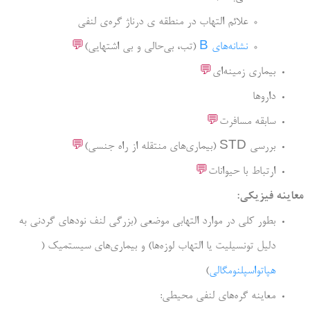
علائم التهاب در منطقه ی درناژ گره‌ی لنفی
نشانه‌های B
(تب، بی‌حالی و بی اشتهایی)
💬
ی زمینه‌ای
💬
 مسافرت
💬
 از راه جنسی)
💬
ط با حیوانات
💬
یکی:
کلی در موارد التهابی موضعی (بزرگی لنف نودهای گردنی به
تونسیلیت یا التهاب لوزه‌ها) و بیماری‌های سیستمیک (
اسپلنومگالی
)
ه گره‌های لنفی محیطی: