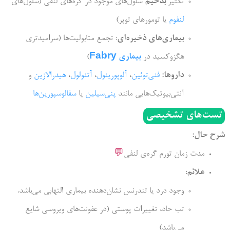
تکثیر
بدخیم
سلول‌های موجود در گره‌های لنفی (سلول‌های
لنفوم
یا تومورهای توپر)
بیماری‌های ذخیره‌ای
: تجمع متابولیت‌ها (سرامیدتری
هگزوکسید در
بیماری Fabry
)
داروها:
فنی‌توئین
،
آلوپورینول
،
آتنولول
،
هیدرالازین
و
آنتی‌بیوتیک‌هایی مانند
پنی‌سیلین
یا
سفالوسپورین‌ها
ی تشخیصی
مان تورم گره‌ی لنفی
💬
:
وجود درد یا تندرنس نشان‌دهنده بیماری التهابی می‌باشد.
تب حاد، تغییرات پوستی (در عفونت‌های ویروسی شایع
می‌باشد)