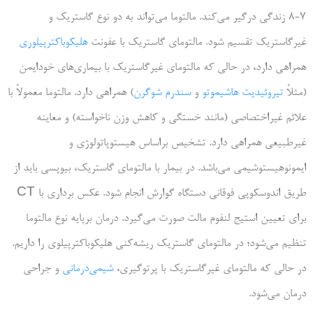
7-8 زندگی درگیر می‌کند. مالتوما می‌تواند به دو نوع گاستریک و
غیرگاستریک تقسیم شود. مالتومای گاستریک با عفونت
هلیکوباکترپیلوری
همراهی دارد، در حالی که مالتومای غیرگاستریک با بیماری‌های خودایمن
(مثلاً
تیروئیدیت هاشیموتو
و
سندرم شوگرن
) همراهی دارد. مالتوما معمولاً با
علائم غیراختصاصی (مانند خستگی و کاهش وزن ناخواسته) و معاینه
غیرطبیعی همراهی دارد. تشخیص براساس هیستوپاتولوژی و
ایمونوهیستوشیمی می‌باشد. در بیمار با مالتومای گاستریک، بیوپسی باید از
طریق اندوسکوپی فوقانی دستگاه گوارش انجام شود. عکس برداری با CT
برای تعیین استیج لنفوم مالت صورت می‌گیرد. درمان برپایه نوع مالتوما
تنظیم می‌شود؛ در مالتومای گاستریک ریشه‌کنی هلیکوباکترپیلوی را داریم.
در حالی که مالتومای غیرگاستریک با پرتوگیری،
شیمی‌درمانی
و جراحی
درمان می‌شود.