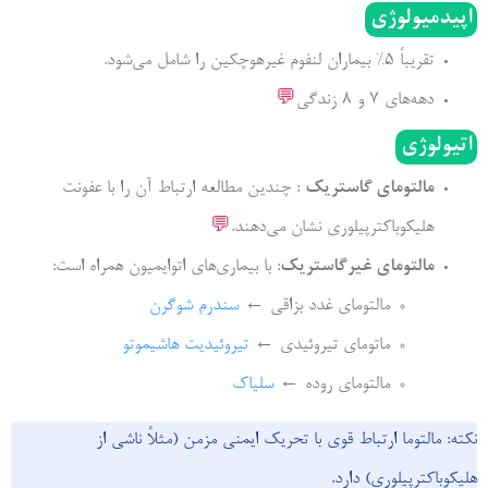
اپیدمیولوژی
تقریباً 5% بیماران لنفوم غیرهوچکین را شامل می‌شود.
دهه‌های 7 و 8 زندگی
💬
اتیولوژی
مالتومای گاستریک
: چندین مطالعه ارتباط آن را با عفونت
هلیکوباکترپیلوری نشان می‌دهند.
💬
مالتومای غیرگاستریک
: با بیماری‌های اتوایمیون همراه است:
مالتومای غدد بزاقی ←
سندرم شوگرن
ماتومای تیروئیدی ←
تیروئیدیت هاشیموتو
مالتومای روده ←
سلیاک
نکته: مالتوما ارتباط قوی با تحریک ایمنی مزمن (مثلاً ناشی از
هلیکوباکترپیلوری) دارد.