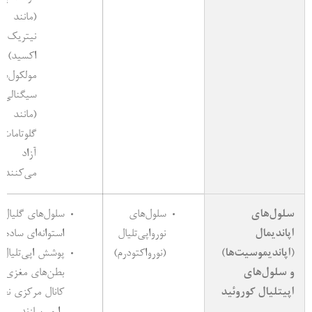
(مانند
نیتریک
اکسید) و
مولکول‌ها
سیگنالی
(مانند
گلوتامات) 
آزاد
می‌کنند.
سلول‌های
سلول‌های
سلول‌های گلیال
اپاندیمال
نورواپی‌تلیال
استوانه‌ای ساده
(اپاندیموسیت‌ها)
(نورواکتودرم)
پوشش اپی‌تلیال
و سلول‌های
بطن‌های مغزی و
اپیتلیال کوروئید
کانال مرکزی نخا
را می‌سازند