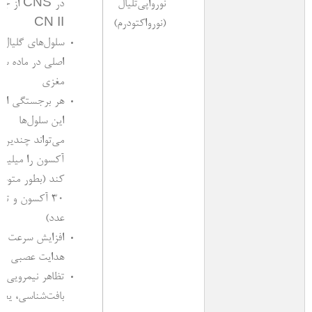
نورواپی‌تلیال
در CNS از 
(نورواکتودرم)
CN II
سلول‌های گلیال
اصلی در ماده سف
مغزی
هر برجستگی از
این سلول‌ها
می‌تواند چندین
آکسون را میلینه
کند (بطور متوس
عدد)
افزایش سرعت
هدایت عصبی
تظاهر نیمرویی د
بافت‌شناسی، یعن