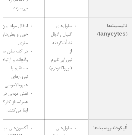
می‌سازند
تانیسیت‌ها
سلول‌های
انتقال مواد بین
(
tanycytes
)
گلیال رادیال
خون و بطن‌های
نشأت‌گرفته
مغزی
از
در کف بطن سوم
نورواپی‌تلیوم
واقع‌اند و ارتباط
(نورواکتودرم)
مستقیم با
نورون‌های
هیپوتالاموسی دار
نقش مهمی در
هموئستاز گلوکوز
ایفا می‌کنند.
اُلیگودندروسیت‌ها
سلول‌های
آکسون‌های میلین