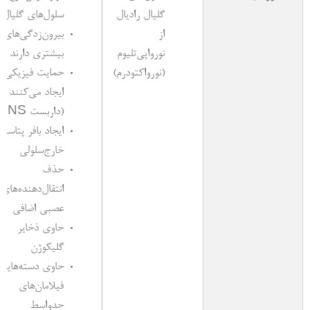
گلیال رادیال
سلول‌های گلیال
از
بیرون‌زدگی‌های
نورواپی‌تلیوم
بیشتری دارند
(نورواکتودرم)
حمایت فیزیکی
ایجاد می‌کنند
(داربست CNS)
ایجاد بافر پتاسی
خارج‌سلولی
حذف
انتقال‌دهنده‌های
عصبی اضافی
حاوی ذخایر
گلیکوژن
حاوی دسته‌هایی 
فیلامان‌های
حدواسط