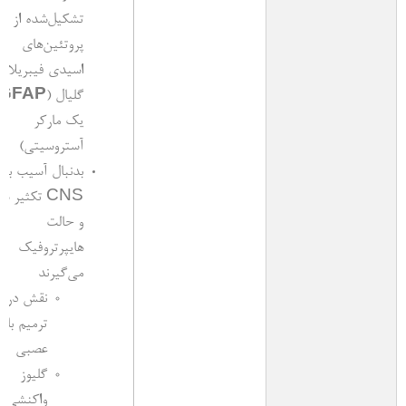
تشکیل‌شده‌ از
پروتئین‌های
اسیدی فیبریلار
گلیال (
GFAP
یک مارکر
آستروسیتی)
بدنبال آسیب به
CNS تکثیر ش
و حالت
هایپرتروفیک
می‌گیرند
نقش در
ترمیم باف
عصبی
گلیوز
واکنشی 