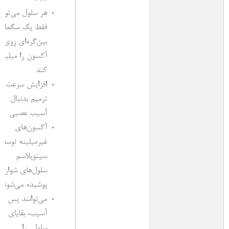
هر سلول می‌تواند
فقط یک سگمان
بین‌گره‌ای روی 
آکسون را میلینه
کند
افزایش سرعت
ترمیم بدنبال
آسیب عصبی
آکسون‌های
غیرمیلینه توسط
سیتوپلاسم
سلول‌های شوان
پوشیده می‌شوند
می‌توانند پس از
آسیب، بقایای
سلولی را