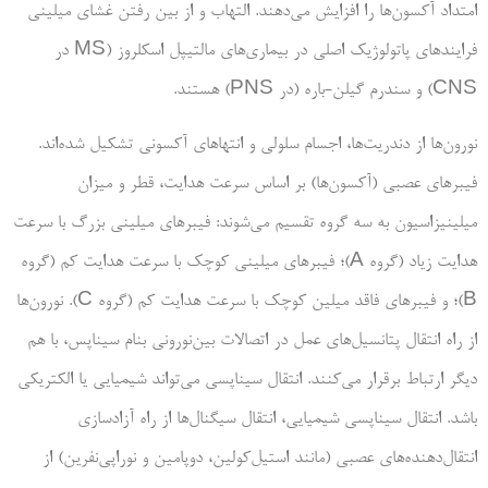
امتداد آکسون‌ها را افزایش می‌دهند. التهاب و از بین رفتن غشای میلینی
فرایند‌های پاتولوژیک اصلی در بیماری‌های مالتیپل اسکلروز (MS در
CNS) و سندرم گیلن-باره (در PNS) هستند.
نورون‌ها از دندریت‌ها، اجسام سلولی و انتهاهای آکسونی تشکیل شده‌اند.
فیبرهای عصبی (آکسون‌ها) بر اساس سرعت هدایت، قطر و میزان
میلینیزاسیون به سه گروه تقسیم می‌شوند: فیبرهای میلینی بزرگ با سرعت
هدایت زیاد (گروه A)؛ فیبرهای میلینی کوچک با سرعت هدایت کم (گروه
B)؛ و فیبرهای فاقد میلین کوچک با سرعت هدایت کم (گروه C). نورون‌ها
از راه انتقال پتانسیل‌های عمل در اتصالات بین‌نورونی بنام سیناپس، با هم
دیگر ارتباط برقرار می‌کنند. انتقال سیناپسی می‌تواند شیمیایی یا الکتریکی
باشد. انتقال سیناپسی شیمیایی، انتقال سیگنال‌ها از راه آزادسازی
انتقال‌دهنده‌های عصبی (مانند استیل‌کولین، دوپامین و نوراپی‌نفرین) از