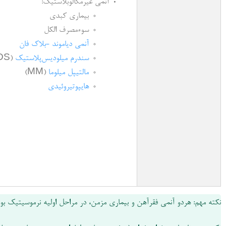
آنمی غیرمگالوبلاستیک:
بیماری کبدی
سوءمصرف الکل
آنمی دیاموند -بلاک فان
سندرم میلودیس‌پلاستیک
(MDS)
مالتیپل میلوما
(MM)
هایپوتیروئیدی
نکته مهم: هردو آنمی فقرآهن و بیماری مزمن، در مراحل اولیه نرموسیتیک بود