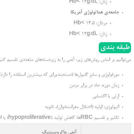
زنان: Hb< 12g/dL
جامعه‌ی هماتولوژی آمریکا
مردان: Hb< 13.5
زنان: Hb< 12g/dL
طبقه بندی
می‌توانیم بر اساس روش‌های زیر، آنمی را به زیردسته‌های متعددی تقسیم کنی
مورفولوژی و سایزِ گلبول‌ها (دسته‌بندی‌ای که بیشترین استفاده را دارد)
زمان دوره: حاد در برابر مزمن
ارثی یا اکتسابی
اتیولوژی: اولیه (اختلال مغزاستخوان)، ثانویه
تکثیر و تقسیم RBCها: کاهش تولید (hypoproliferative) یا افزایش تخریب (hyperproliferative)
آنمی ماکروسیتیک