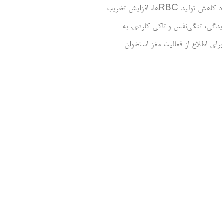
آنمی یا کم خونی، بصورت کاهش گلبول‌های قرمز در گردش و/ یا کاهش هموگلوبین و هماتوکریت خود را نشان می‌دهد. علت اصلی رخداد آنمی یکی از موارد کاهش تولید RBCها، افزایش تخریب
دگی، تنگی‌نفس و تاکی کاردی. به
ای اطلاع از فعالیت مغز استخوان