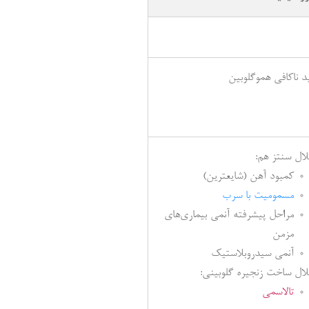
ید ناکافی هموگلوبین
لال سنتز هم:
کمبود آهن (شایعترین)
مسمومیت با سرب
مراحل پیشرفته آنمی بیماری‌های
مزمن
آنمی سیدروبلاستیک
لال ساخت زنجیره گلوبینی:
تالاسمی