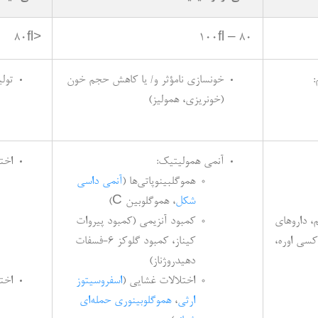
<80fl
80 – 100fl
:
خونسازی نامؤثر و/ یا کاهش حجم خون
تول
(خونریزی، همولیز)
آنمی همولیتیک:
اخت
هموگلبینوپاتی‌ها (
آنمی داسی
شکل
، هموگلوبین C)
م، داروهای
کمبود آنزیمی (کمبود پیروات
کسی اوره،
کیناز، کمبود گلوکز 6-فسفات
دهیدروژناز)
اختلالات غشایی (
اسفروسیتوز
اخت
ارثی
،
هموگلوبینوری حمله‌ای