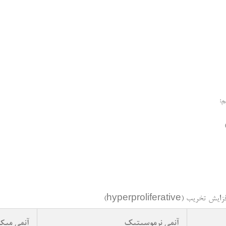
م:
آنمی نرموسیتیک
آنمی میک