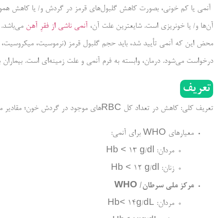
آن‌ها و/ یا خونریزی است. شایعترین علت آن،
آنمی ناشی از فقرِ آهن
می‌باشد. 
محض این که آنمی تأیید شد، باید حجم گلبول قرمز (نرموسیت، میکروسیت، ما
درخواست می‌شود. درمان، وابسته به فرم آنمی و علت زمینه‌ای است. بیماران
تعریف
تعریف کلی: کاهش در تعداد کل RBCهای موجود در گردش خون؛ مقادیر مرجع از مرکزی به مرکز دیگر متفاوت است.
معیارهای WHO برای آنمی:
مردان: Hb < 13 g/dl
زنان: Hb < 12 g/dl
مرکز ملی سرطان/
WHO
مردان: Hb< 14g/dL