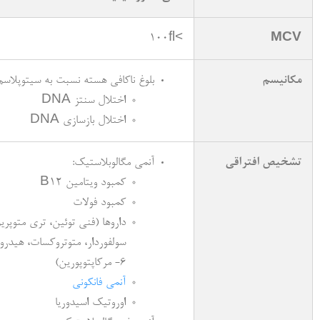
>100fl
MCV
مکانیسم
بلوغ ناکافی هسته نسبت به سیتوپلاسم
اختلال سنتز DNA
اختلال بازسازی DNA
تشخیص افتراقی
آنمی مگالوبلاستیک:
کمبود ویتامین B12
کمبود فولات
داروها (فنی توئین، تری متوپری
سولفوردار، متوتروکسات، هیدرو
6- مرکاپتوپورین)
آنمی فانکونی
اوروتیک اسیدوریا