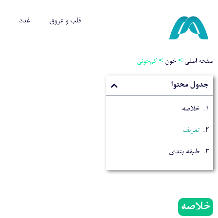
قلب و عروق
غدد
صفحه اصلی
>
خون
>
کم‌خونی
جدول محتوا
خلاصه
تعریف
طبقه بندی
خلاصه