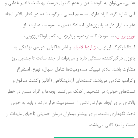
غذایی، می‌توان به آلوده شدن و عدم کنترل درست بهداشت ذخایر غذایی و
آبی اشاره کرد. افراد دارای سیستم ایمنی سرکوب شده در خطر بالاتر ایجاد
عفونت قرار دارند. پاتوژن‌های ایجادکننده‌ی مسمومیت عبارتند از
نوروویروس
، سالمونلا، کلستریدیوم پرفرنژنس، کمپیلوباکترژژونی،
استافیلوکوک اورئوس،
ژیاردیا لامبلیا
و اشریشاکولی. دوره‌ی نهفتگی به
پاتوژن درگیرکننده بستگی دارد و می‌تواند از چند ساعت تا چندین روز
متفاوت باشد. علائم تیپیک مسمومیت‌ها شامل اسهال، تهوع، استفراغ
وکرامپ شکمی می‌باشد. تست‌های آزمایشگاهی (آنالیز وکشت مدفوع و
تست‌های خونی) در تشخیص کمک می‌کنند. بچه‌ها و افراد مسن در خطر
بالاتری برای ایجاد عوارض ناشی از مسمومیت قرار دارند و باید به خوبی
تحت نگهداری باشند. برای بیشتر بیماران درمان حمایتی (احیای مایعات از
دست رفته) کافی می‌باشد.