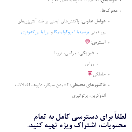
خودایمن
: اختلالات لنفوسیت‌های B و T
محرک‌‌ها:
عوامل عفونی
: واکنش‌های ایمنی بر ضد آنتی‌ژن‌های
پروتئینی
یرسینیا انتروکولیتیکا
و
بورلیا بورگدوفری
استرس:
💬
فیزیکی:
جراحی، تروما
روانی
حاملگی
💬
فاکتورهای محیطی
: کشیدن سیگار، داروها، اختلالات
اندوکرین، پرتوگیری
لطفاً برای دسترسی کامل به تمام
محتویات، اشتراک ویژه تهیه کنید.