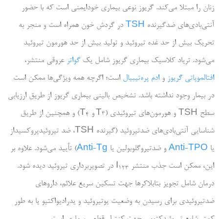
زنان را مبتلا می‌کند. گریوز نوعی بیماری خودایمنی است که با حضور
آنتی‌بادی‌های ضدگیرنده
TSH
در گردش خون همراه است و منجر به
تحریک بیش از حد غده تیروئید و تولید بیش از حد هورمون تیروئید
می‌شود. تریاد کلاسیک بیماری گریوز شامل یک
گواتر
عروقی منتشر،
افتالموپاتی گریوز
و
ادم پره‌تیبیال
است؛ اگرچه همه ویژگی‌ها ممکن است
در بیمار وجود نداشته باشد. تشخیص بالینی بیماری گریوز از طریق ارزیابی
سطح TSH و هورمون‌های تیروئیدی (T
و T
) و همچنین از طریق
4
3
شناسایی آنتی‌بادی‌های ضدتیروئید (گیرنده TSH، ضد تیروئیدپروکسیداز
یا
Anti-TPO
و ضدتیروگلوبولین یا
Anti-Tg
) تأیید می‌شود. علاوه بر
این، ممکن است جذب منتشر I
در تصویربرداری تیروئید دیده شود.
123
درمان شامل تجویز بتابلاکرها جهت تسكين سريع علائم، داروهاي
ضدتيروئيدی براي رسيدن به وضعيت يوتيروئيد و یدرادیواکتیو يا به طور
کمتر شایع تيروئيدكتومي جهت كنترل قطعي بيماري است.