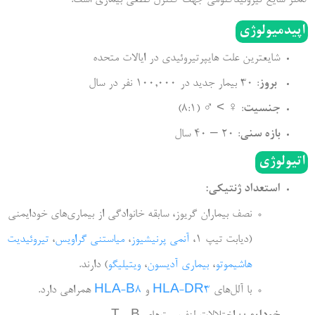
اپیدمیولوژی
شایعترین علت هایپرتیروئیدی در ایالات متحده
بروز
: 30 بیمار جدید در 100,000 نفر در سال
جنسیت
: ♀ > ♂ (8:1)
بازه سنی
: 20 – 40 سال
اتیولوژی
استعداد ژنتیکی:
نصف بیماران گریوز، سابقه خانوادگی از بیماری‌های خودایمنی
(دیابت تیپ 1،
آنمی پرنیشیوز
،
میاستنی گراویس
،
تیروئیدیت
هاشیموتو
،
بیماری آدیسون
،
ویتیلیگو
) دارند.
با آلل‌های
HLA-DR3
و
HLA-B8
همراهی دارد.