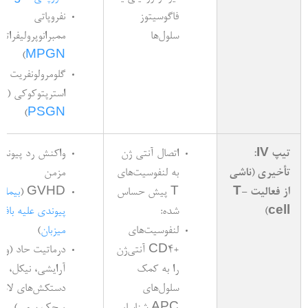
فاگوسیتوز
نفروپاتی
سلول‌ها
ممبرانوپرولیفراتیو
)
MPGN
گلومرولونفریت
استرپتوکوکی (
)
PSGN
تیپ IV:
اتصال آنتی‌ ژن
واکنش رد پیوند 
تأخیری (ناشی
به لنفوسیت‌های
مزمن
از فعالیت T-
T پیش حساس
GVHD (
بیمار
cell)
شده:
پیوندی علیه بافت
لنفوسیت‌های
میزبان
)
+CD4 آنتی‌ژن
درماتیت حاد (وس
را به کمک
آرایشی، نیکل،
سلول‌های
دستکش‌های لاست
APC شناسایی
پیچک سمی)