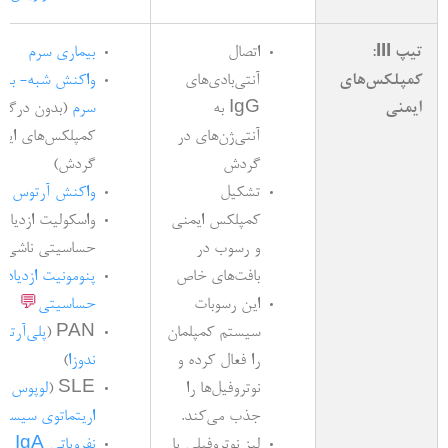
تیپ III:
اتصال
بیماری سرم
کمپلکس‌های
آنتی‌بادی‌های
واکنش شبه- بیم
ایمنی
IgG به
سرم
(بدون درگی
آنتی‌ژن‌های در
کمپلکس‌های ایم
گردش
گردش)
تشکیل
واکنش آرتوس
کمپلکس ایمنی
واسکولیت ازدیاد
و رسوب در
حساسیتی ناشی از
بافت‌های خاص
پنومونیت ازدیاد
این رسوبات
حساسیتی
💬
سیستم کمپلمان
PAN (
پلی‌آرتر
را فعال کرده و
ندوزا
)
نوتروفیل‌ها را
SLE (
لوپوس
جذب می‌کند.
اریتماتوی سیست
لیز نوتروفیلی یا
نفروپاتی IgA