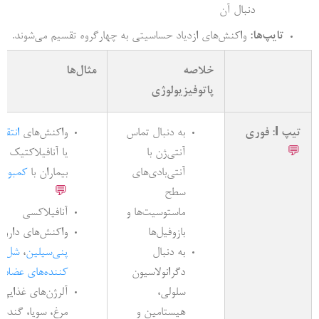
دنبال آن
تایپ‌ها:
واکنش‌های ازدیاد حساسیتی به چهارگروه تقسیم می‌شوند.
خلاصه
مثال‌ها
پاتوفیزیولوژی
تیپ I: فوری
به دنبال تماس
واکنش‌های
انتقا
💬
آنتی‌ژن با
یا آنافیلاکتیک (مث
آنتی‌بادی‌های
بیماران با
کمبود IgA
سطح
💬
ماستوسیت‌ها و
آنافیلاکسی
بازوفیل‌ها
واکنش‌های داروی
به دنبال
پنی‌سیلین
،
شل
دگرانولاسیون
کننده‌های عضلان
سلولی،
آلرژن‌های غذایی 
هیستامین و
مرغ، سویا، گندم،