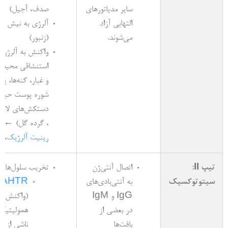
سایر مدیاتورهای
صدف، آجیل)
التهابی آزاد
آلرژی به نیش ح
می‌شوند.
(زنبور)
واکنش به آلرژن‌
استنشاقی محیط 
و غبار، کنه‌ها، پو
شوره پوست حیوان
دستکش‌های لات
، گرده گل) ← آ
رینیت آلرژیک
،
آ
تیپ II:
اتصال آنتی‌ژن
تخریب سلول‌ها:
سیتوتوکسیک
به آنتی‌بادی‌های
AHTR
IgG و IgM
(واکنش
در بعضی از
همولیتیک
بافت‌ها
ناشی از ان