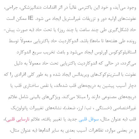
وجود می­‌آید، و خود این باکترمی غالباً در اثر اقدامات دندانپزشکی، جراحی،
عفونت‌های اولیه دور و تزریقات غیراستریل ایجاد می شود. IE ممکن است
حاد (شکل­‌گیری طی چند ساعت یا چند روز) یا تحت حاد (به صورت پیش‌­
رونده طی هفته‌ها تا ماه‌ها) باشد. اندوکاردیت حاد باکتریایی معمولاً توسط
استافیلوکوکوس اورئوس ایجاد می‌شود و باعث تخریب سریع اندوکارد
می‌گردد، در حالی که اندوکاردیت باکتریایی تحت حاد معمولاً به دلیل
عفونت با استرپتوکوک‌های ویریدانس ایجاد شده و به طور کلی افرادی را که
دچار آسیب پیشین به دریچه‌های قلب شده­‌اند، یا نقص ساختاری قلب یا
دریچه‌های مصنوعی دارند را مبتلا می‌کند. ویژگی‌های بالینی شامل علائم
غیراختصاصی (خستگی ، تب/ لرز، ضعف)، نشانه‌های تغییرات پاتولوژیک
قلب (به عنوان مثال،
سوفل قلبی
جدید یا تغییر یافته، علائم
نارسایی قلبی
)،
و در بعضی موارد، تظاهرات آسیب بعدی به سایر اندام‌ها (به عنوان مثال،