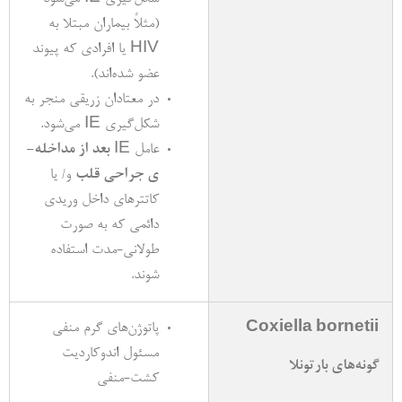
(مثلاً بیماران مبتلا به
HIV یا افرادی که پیوند
عضو شده‌­اند).
در معتادان زریقی منجر به
شکل­‌گیری IE می­‌شود.
عامل IE
بعد از مداخله‌­
ی جراحی قلب
و/ یا
کاتتر­‌های داخل وریدی
دائمی که به صورت
طولانی-مدت استفاده
شوند.
Coxiella bornetii
پاتوژن­‌های گرم منفی
مسئول اندوکاردیت
گونه‌­های بارتونلا
کشت-منفی