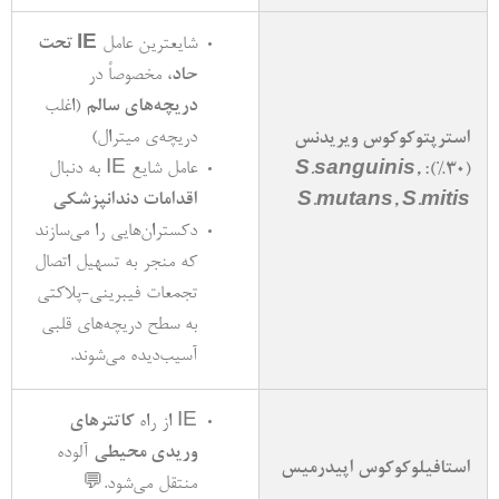
شایعترین عامل
IE
تحت
حاد
، مخصوصاً در
دریچه‌­های سالم
(اغلب
دریچه­‌ی میترال)
استرپتوکوکوس ویریدنس
عامل شایع IE به دنبال
S.sanguinis,
):
30%
(
اقدامات دندانپزشکی
S.mutans, S.mitis
دکستران‌­هایی را می­‌سازند
که منجر به تسهیل اتصال
تجمعات فیبرینی-پلاکتی
به سطح دریچه‌های قلبی
آسیب‌­دیده می‌شوند.
IE از راه
کاتترهای
وریدی محیطی
آلوده
استافیلوکوکوس اپیدرمیس
منتقل می­‌شود.
💬