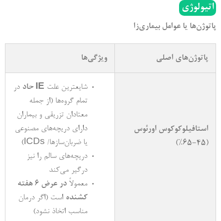
اتیولوژی
پاتوژن­‌ها یا عوامل بیماری‌­زا
پاتوژن‌­های اصلی
ویژگی‌­ها
شایعترین علت
IE
حاد
در
تمام گروه‌­ها (از جمله
معتادان تزریقی و بیماران
دارای دریچه‌­های مصنوعی
استافیلوکوکوس اورئوس
یا ضربان­‌سازها/ ICDs)
)
45-65%
(
دریچه­‌های سالم را نیز
درگیر می­‌کند
معمولاً
در عرض 6 هفته
کشنده
است (اگر درمان
مناسب اتخاذ نشود)