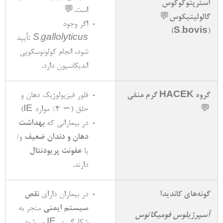
استرپتوکوکوس
است.
💬
گالولیتیکوس
💬
اگر وجود
)
S.bovis
(
S.gallolyticus
تأیید
شود، انجام کولونوسکوپی
اندیکاسیون دارد.
گروه
HACEK
گرم منفی
فلور فیزیولوژیک دهان و
💬
حلق (∼ 3% موارد IE)
در بیمارانی که
بهداشت
دهان و دندان ضعیف
و/
یا
عفونت پریودنتال
دارند.
گونه­‌های کاندیدا
در بیماران دارای
نقص
سیستم ایمنی
منجر به
آسپرژیلوس فومیگاتوس
شکل‌­گیری IE می­‌شود