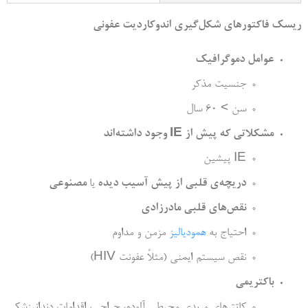
ریسک فاکتورهای شکل­‌گیری اندوکاردیت عفونی
عوامل دموگرافیک
جنسیت مذکر
سن > 60 سال
مشکلاتی که پیش از
IE
وجود داشته‌­اند
IE پیشین
دریچه‌­ی قلبی از پیش آسیب دیده
یا
مصنوعی
نقص­‌های قلبی مادرزادی
احتیاج به
همودیالیز
مزمن و مداوم
نقص سیستم ایمنی (مثلاً عفونت HIV)
باکتریمی
کاتتر­های وریدی محیطی آلوده، جراحی، اقدامات دندان­پزشکی