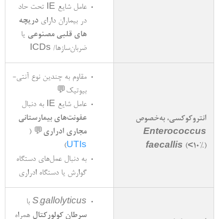
عامل شایع IE تحت حاد
در بیماران دارای
دریچه­‌
های قلبی مصنوعی
یا
ضربان­‌سازها/ ICDs
مقاوم به چندین نوع آنتی‌­
بیوتیک
💬
عامل شایع IE به دنبال
عفونت­‌های بیمارستانی
انتروکوکسی، به‌­خصوص
مجاری ادراری
💬
(
Enterococcus
)
UTIs
faecallis
(
<10%
)
به دنبال­ عمل­‌های دستگاه
گوارش یا دستگاه ادراری
S.gallolyticus
با
سرطان کولورکتال
همراه