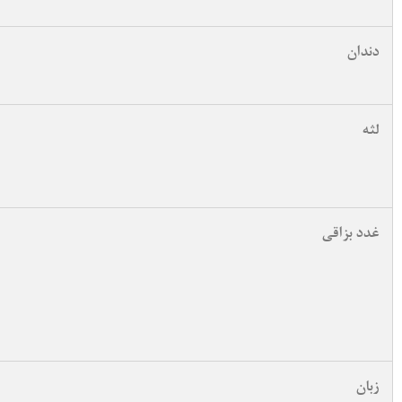
دندان
لثه
غدد بزاقی
زبان