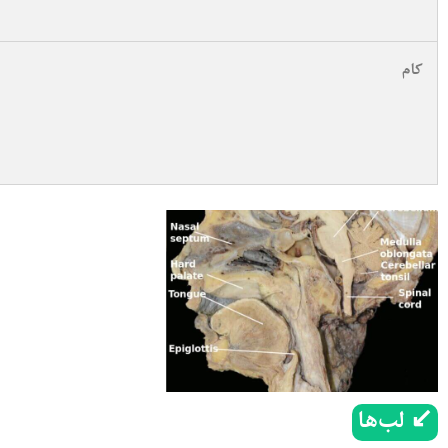
کام
↙ لب‌ها