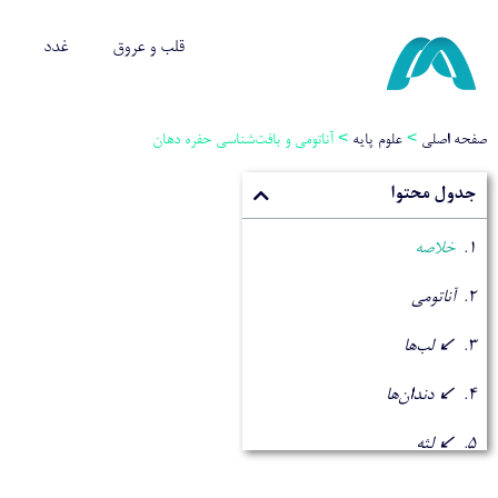
قلب و عروق
غدد
صفحه اصلی
>
علوم پایه
>
آناتومی و بافت‌شناسی حفره دهان
جدول محتوا
خلاصه
آناتومی
↙ لب‌ها
↙ دندان‌ها
↙ لثه
↙ زبان