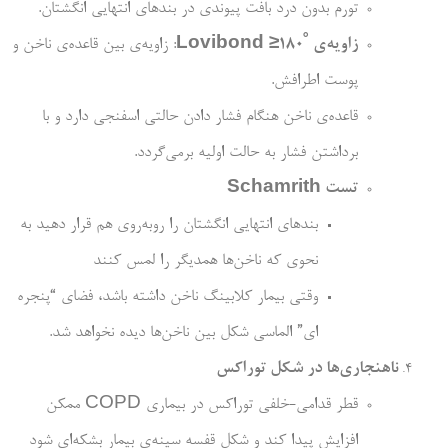
تورم بدون درد بافت پیوندی در بندهای انتهایی انگشتان.
زاویه‌­ی
˚
180
≥
Lovibond
: زاویه­‌ی بین قاعده­‌ی ناخن و
پوست اطرافش.
قاعده‌­ی ناخن هنگام فشار دادن حالتی اسفنجی دارد و با
برداشتن فشار به حالت اولیه برمی‌­گردد.
تست
Schamrith
بندهای انتهایی انگشتان را روبه‌­روی هم قرار دهید به
نحوی که ناخن‌­ها همدیگر را لمس کنند
وقتی بیمار کلابینگ ناخن داشته باشد، فضای “پنجره­‌
ای” الماسی شکل بین ناخن‌­ها دیده نخواهد شد.
ناهنجاری‌­ها در شکل توراکس
قطر قدامی-خلفی توراکس در بیماری COPD ممکن
افزایش پیدا کند و شکل قفسه سینه‌­ی بیمار بشکه­‌ای شود