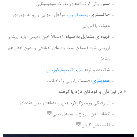
سبز:
یکی از نشانه‌­های عفونت سودومونایی
خاکستری:
پنوموکونیوز
، مراحل انتهایی و رو به­ بهبودی
عفونت باکتریایی
قهوه‌­ای متمایل به سیاه:
احتمالاً خون قدیمی؛ باید بیشتر
ارزیابی شود (ممکن است یافته‌­ای تصادفی و بدون خطر هم
باشد)
شکننده و ترد:
سل
،
اکتینومایکوزیس
هموپتزی
: قسمت پایینی را بخوانید.
در نوزادان و کودکان تازه پا گرفته
تو رفتگی ورید ژگولار، جناغ و فضاهای میان دنده‌­ای
گشاد شدن سوراخ یا مدخل بینی
💬
اکستنشن گردن
💬