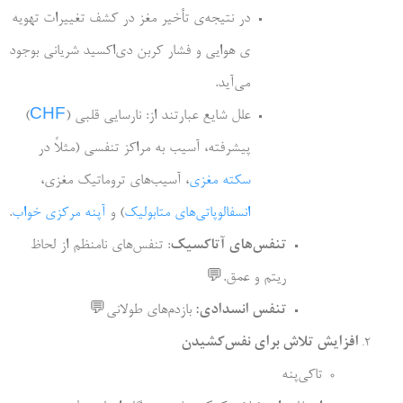
در نتیجه­‌ی تأخیر مغز در کشف تغییرات تهویه­‌
ی هوایی و فشار کربن­‌ دی‌اکسید شریانی بوجود
می­‌آید.
علل شایع عبارتند از: نارسایی قلبی (
CHF
)
پیشرفته، آسیب به مراکز تنفسی (مثلاً در
سکته مغزی
، آسیب­‌های تروماتیک مغزی،
انسفالوپاتی‌های متابولیک
) و
آپنه مرکزی خواب
.
تنفس‌­های آتاکسیک
: تنفس­‌های نامنظم از لحاظ
ریتم و عمق.
💬
تنفس انسدادی:
بازدم‌­های طولانی
💬
افزایش تلاش برای نفس­‌کشیدن
تاکی‌­پنه