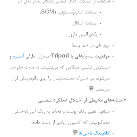
استفاده از عضلات کمک تنفسی هنگام انجام عمل دم
عضلات استرنوماستوئید (SCM)
عضلات اسکالن
پکتورالیس ماژور
نبود نای در خط وسط
موقعیت سه­‌پایه­‌ای یا
Tripod
:
بیماران دارای
آمفیزم
و
دیسترس تنفسی هنگامی که می‌­نشینند به سمت جلو خم
می­‌شوند در حالی­‌که دست­‌هایشان را روی زانو­هایشان قرار
می‌­دهند.
💬
نشانه‌­های محیطی از اختلال عملکرد تنفسی
سیانوز: تغییر رنگ پوست و مخاط به رنگ آبی (به‌­خاطر
هموگلوبینی که اکسیژن زیادی از دست داده)
کلابینگ ناخن‌ها
💬