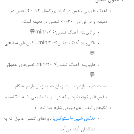
الگوی تنفس
آهنگ طبیعی تنفس در افراد بزرگسال 12-20 تنفس در
دقیقه، و در نوزادان 30-60 تنفس در دقیقه است.
برادی‌­پنه: آهنگ تنفس< 12/min
💬
تاکی­‌پنه: آهنگ تنفس>20/min ، نفس­‌های
سطحی
💬
هایپر­پنه: آهنگ تنفس> 20/min، نفس­‌های
عمیق
💬
نسبت دم به بازدم: نسبت زمان دم به زمان بازدم هنگام
تنفس‌های خودبه­‌خودی که در شرایط طبیعی 1 به 20 است.
الگوهای تنفس غیرطبیعی شایع عبارتند از:
تنفس شین-استوکس
:
دوره­‌های تنفس عمیق که به
دنبالشان آپنه می‌­آید.