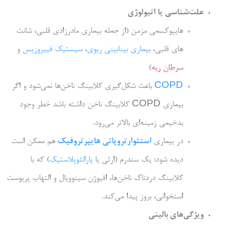
علت­‌شناسی یا اتیولوژی
هایپوکسمی مزمن (از جمله بیماری مادرزادی قلبی، شانت­‌
های قلبی،
بیماری بینابینی ریوی
،
سیستیک فیبروزیس
و
سرطان ریه
)
COPD
باعث شکل‌­گیری کلابینگ ناخن‌­ها نمی­‌شود و اگر
بیماری COPD کلابینگ ناخن داشته باشد خطر وجود
بدخیمی زمینه‌­ای بالاتر می­‌رود.
در بیماری
استئوارتروپاتی هایپرتروفیک
هم ممکن است
دیده شود: یک سندرم (ارثی یا
پارانئوپلاستیک
) که با
کلابینگ دردناک ناخن­‌ها، افیوژن سینوویال و التهاب پریوست
استخوانی، بروز پیدا می‌کند.
ویژگی­‌های بالینی