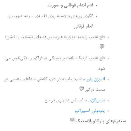
ادم اندام فوقانی و صورت
الگوی وریدی برجسته روی قفسه­‌ی سینه، صورت و
اندام فوقانی
فلج عصب راجعه حنجره: هورسنس (صدای ضمخت و خشن)
💬
فلج عصب فرنیک: باعث برجستگی دیافراگم و تنگی‌نفس می‌­
شود
افیوژن پلور
بدخیم: ماتیته در دق، کاهش صداهای تنفسی در
سمت درگیر
💬
دیس‌فاژی
یا احساس دشواری در بلع
پنومونی آسپیراتیو
سندرم‌­های پارانئوپلاستیک
💬