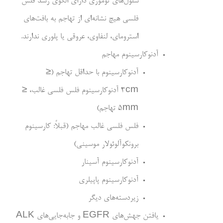
سلول‌­های توموری دارای الگوی رشد فلس
فلسی هیچ نشانه­‌ای از تهاجم به بافت­‌های
استرومای، لنفاوی، عروقی یا پلوری ندارند.
آدنوکارسینوم مهاجم
آدنوکارسینوم با حداقل تهاجم (≤
3cm آدنوکارسینوم فلس فلسی غالب، ≤
5mm تهاجم)
فلس فلسی غالب مهاجم (قبلاً: کارسینوم
برونکوآلوئولار موسینی)
آدنوکارسینوم آسینار
آدنوکارسینوم پاپیلری
زیردسته‌­های دیگر
یافتن جهش‌­های EGFR و جابه‌­جایی­‌های ALK