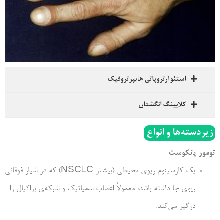
استئوآرتروپاتی هایپرتروفیک
کلابینگ انگشتان
زیردسته‌ها و انواع
تومور پان­­کوست
یک کارسینوم ریوی محیطی (بیشتر NSCLC) که در شیار فوقانی
ریوی جا داشته باشد؛ معمولاً اعصاب سمپاتیک و شبکه­‌ی براکیال را
درگیر می­‌کند.