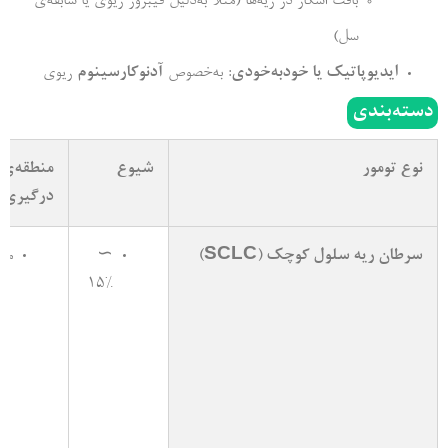
بافت اسکار در ریه‌­ها (مثلاً به‌­دلیل فیبروز ریوی یا سابقه‌­ی
سل)
ایدیوپاتیک یا خودبه­‌خودی
: به‌­خصوص
آدنوکارسینوم
ریوی
دسته‌بندی
نوع تومور
شیوع
منطقه­‌ی
درگیری
سرطان ریه سلول کوچک (SCLC)
∼
مر
15%