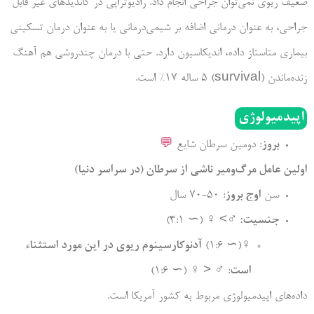
ضعیف ریوی نمی‌­توان جراحی انجام داد. رادیوتراپی در کاندیدهای غیر قابل
جراحی، به عنوان درمانی اضافه بر شیمی‌­درمانی یا به عنوان درمان تسکینی
بیماری متاستاز داده، اندیکاسیون دارد. حتی با درمان چندروشی هم آهنگ
زنده­‌ماندن (survival) 5 ساله 17% است.
اپیدمیولوژی
بروز
: دومین سرطان شایع
💬
اولین عامل مرگ‌­ومیر ناشی از سرطان (در سراسر دنیا)
سن
اوج بروز
: 50-70 سال
جنسیت:
♂> ♀ (∼ 3:1)
♀(∼ 1:6)
آدنوکارسینوم ریوی در این مورد استثناء
است
: ♂ < ♀ (∼ 1:6)
داده‌­های اپیدمیولوژی مربوط به کشور آمریکا است.