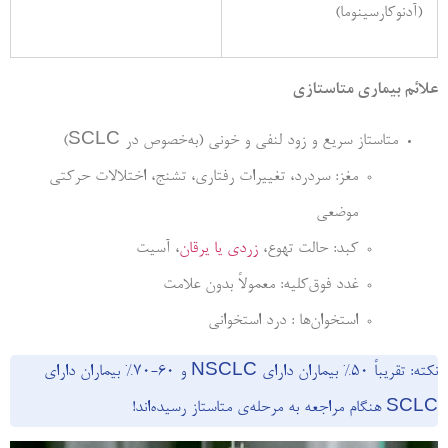
(آدنوکارسینوما)
علائم بیماری متاستازی
متاستاز سریع و زود لنفی و خونی (به‌­خصوص در SCLC)
مغز: سردرد، تغییرات رفتاری، تشنج، اختلالات حرکتی
موضعی
کبد: حالت تهوع،
زردی یا یرقان
، آسیت
غدد فوق­‌کلیه: معمولاً بدون علامت
استخوان­‌ها : درد استخوانی
نکته: تقریباً 50% بیماران دارای NSCLC و 60-70% بیماران دارای
SCLC هنگام مراجعه به مرحله­‌ی متاستاز رسیده‌­اند!