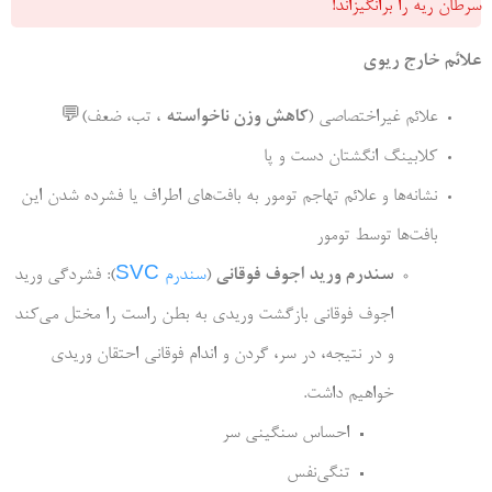
سرطان ریه را برانگیزاند!
علائم خارج ریوی
علائم غیراختصاصی (
کاهش وزن ناخواسته
، تب، ضعف)
💬
کلابینگ انگشتان دست و پا
نشانه‌­ها و علائم تهاجم تومور به بافت­‌های اطراف یا فشرده شدن این
بافت­‌ها توسط تومور
سندرم ورید اجوف فوقانی
(
سندرم SVC
): فشردگی ورید
اجوف فوقانی بازگشت وریدی به بطن راست را مختل می­‌کند
و در نتیجه، در سر، گردن و اندام فوقانی احتقان وریدی
خواهیم داشت.
احساس سنگینی سر
تنگی‌نفس