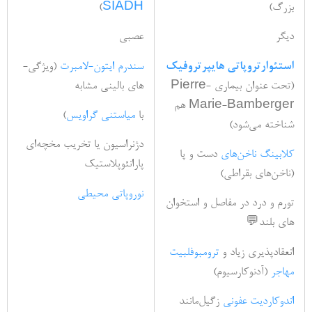
بزرگ)
SIADH
)
دیگر
عصبی
استئوارتروپاتی هایپرتروفیک
سندرم ایتون-لامبرت
(ویژگی‌­
(تحت عنوان بیماری Pierre-
های بالینی مشابه
Marie-Bamberger هم
با
میاستنی گراویس
)
شناخته می‌­شود)
دژنراسیون یا تخریب مخچه‌­ای
کلابینگ ناخن‌های
دست و پا
پارانئوپلاستیک
(ناخن‌های بقراطی)
نوروپاتی محیطی
تورم و درد در مفاصل و استخوان­‌
های بلند
💬
انعقادپذیری زیاد و
ترومبوفلبیت
مهاجر
(آدنوکارسیوم)
اندوکاردیت عفونی
زگیل­‌مانند