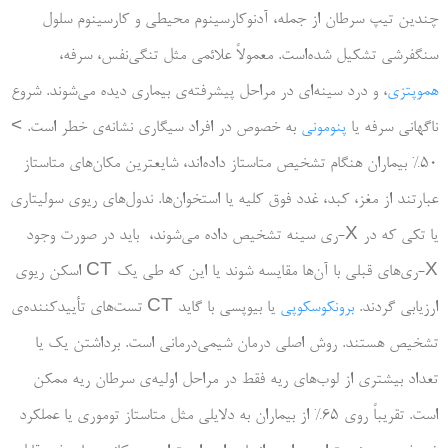
چندین تیپ سرطان از جمله، آدنوکارسینوم محیطی و کارسینوم سلول
سنگفرشی تشکیل‌ شده‌است. معمولاً علائمی مثل تنگی‌نفس، سرفه،
هموپتزی
، و درد سینه­‌ای در مراحل پیشرفته‌­ی بیماری دیده­ می­‌شوند. شروع
ناگهانی سرفه یا
پنومونی
به خصوص در افراد سیگاری نشانه­‌ی خطر است. >
50% بیماران هنگام تشخیص متاستاز داده­‌اند، شایعترین مکان­‌های متاستاز
عبارتند از مغز، کبد، غدد فوق کلیه یا استخوان­‌ها. ندول‌­های ریوی سولیتاری
یا تکی که در X-ری سینه تشخیص داده می‌­شوند، باید در صورت وجود
X-ری­‌های قبلی با آن­‌ها مقایسه شوند یا این که طی یک CT اسکن ریوی
ارزیابی گردند.
برونکوسکوپی
یا بیوپسی با گاید CT تست­‌های تأیید­کننده­‌ی
تشخیص هستند. روش اصلی درمان شیمی‌­درمانی است. برداشتن یک یا
تعداد بیشتری از لوب­‌های ریه فقط در مراحل اولیه­‌ی سرطان ریه ممکن
است. تقریباً روی 65% از بیماران به دلایلی مثل متاستاز توموری یا عملکرد