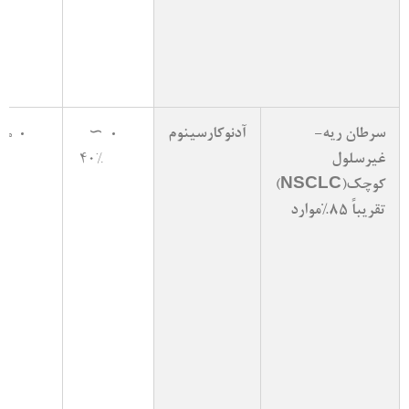
سرطان ریه­
آدنوکارسینوم
∼
مح
غیرسلول
40%
کوچک(NSCLC)
تقریباً 85%موارد