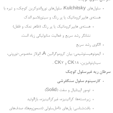
سلول­‌های Kulchitsky: سلول‌­های نورواندوکرین کوچک، و تیره با
هسته‌­ی هایپرکروماتیک یا پر رنگ و سیتوپلاسم اندک
هسته‌­ی هایپرکروماتیک یا پر رنگ (ظاهر نمک و فلفل)
نشانگر رشد سریع و فعالیت متابولیکی زیاد است.
الگوی رشد سریع
ایمونوهیستوشیمی: بیان کروموگرانین A، اِنولاز مخصوص-نورونی،
سیناپتوفیزین، CK18 و CK7 .
سرطان ریه غیرسلول کوچک
کارسینوم سلول سنگفرشی
تومور اپی­تلیال و سفت (Solid)
زیردسته‌­ها: کراتینیزه، غیرکراتینیزه، بازالوئید
بافت­‌شناسی: پل‌های داخل­‌سلولی (دسموزوم‌­ها)، صدف­‌های