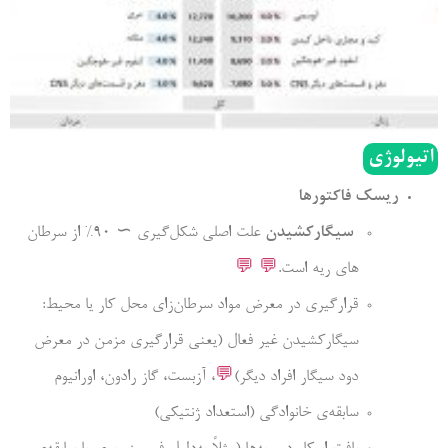
اتیولوژی
ریسک فاکتورها
سیگارکشیدن
علت اصلی شکل‌گیری ∼ 90% از سرطان­‌
های ریه است.
💬
💬
قرارگیری در معرض مواد سرطان­‌زای محل کار یا محیط:
سیگارکشیدن غیر فعال (یعنی قرارگیری مزمن در معرض
دود سیگار افراد دیگر)
💬
، آزبست، گاز رادون، اورانیوم
سابقه‌­ی خانوادگی (استعداد ژنتیکی)