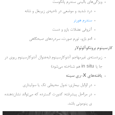
ویژگی­‌های بالینی سندرم پان­کوست
درد شدید و موضعی در ناحیه‌­ی زیربغل و شانه
سندرم هورنر
آتروفی عضلات بازو و دست
ادم بازو، تورم صورت، سردردهای صبحگاهی
کارسینوم برونکوآلوئولار
زیردسته­‌ی غیرمهاجم آدنوکارسینوم (به‌­عنوان آدنوکارسینوم ریوی در
جا یا in situ هم شناخته می­‌شود)
یافته­‌های
X
-ری سینه
در اوایل بیماری: ندول محیطی تک یا سولیتاری
در مراحل پیشرفته: کدورت گسترده که می‌­تواند نشان­‌دهنده­‌
ی پنومونی باشد.