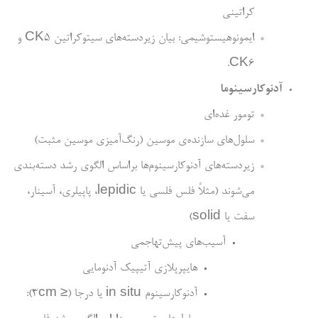
کراتینی
ایمونوهیستوشیمی: بیان زیردسته­‌های سیتوکراتین CK5 و
CK6.
آدنوکارسینوما
تومور غده‌­ای
سلول­‌های سازنده‌­ی موسین (رنگ‌­آمیزی موسین مثبت)
زیردسته‌­های آدنوکارسینوم­‌ها براساس الگوی رشد دسته‌­بندی
می­‌شوند (مثلاً فلس فلسی یا lepidic، پاپیلری، آسینار،
سفت یا solid)
آسیب‌­های پیش­‌تهاجمی
هایپرپلازی آتیپیک آدنومایی
آدنوکارسینوم in situ یا درجا (≤ 3cm):