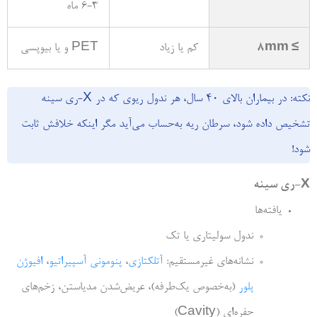
3-6 ماه
≥ 8mm
کم یا زیاد
PET و یا بیوپسی
نکته: در بیماران بالای 40 سال، هر ندول ریوی که در X-ری سینه
تشخیص داده شود، سرطان ریه به‌­حساب می‌آید مگر این­که خلافش ثابت
شود!
X-ری سینه
یافته‌­ها
ندول سولیتاری یا تک
نشانه‌­های غیرمستقیم:
آتلکتازی
،
پنومونی آسپیراتیو
،
افیوژن
پلور
(به‌­خصوص یک­‌طرفه)، عریض‌­شدن مدیاستن، زخم­‌های
حفره‌­ای (Cavity)