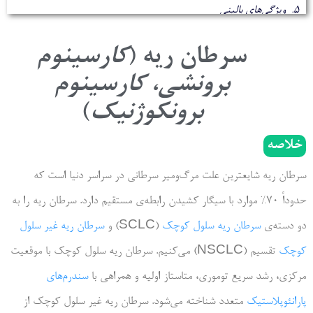
ویژگی‌های بالینی
زیردسته‌ها و انواع
سرطان ریه (
کارسینوم
پاتولوژی
برونشی، کارسینوم
روش‌های تشخیصی
برونکوژنیک
)
مراحل یا درجه‌بندی
خلاصه
تشخیص‌های افتراقی
سرطان ریه شایع­ترین علت مرگ‌ومیر سرطانی در سراسر دنیا است که
درمان
حدوداً 70% موارد با سیگار کشیدن رابطه­‌ی مستقیم دارد. سرطان ریه را به
پیش‌آگهی
دو دسته‌­ی
سرطان ریه سلول کوچک
(SCLC) و
سرطان ریه غیر سلول
کوچک
تقسیم (NSCLC) می­‌کنیم. سرطان ریه سلول کوچک با موقعیت
پیش‌گیری
مرکزی، رشد سریع توموری، متاستاز اولیه و همراهی با
سندرم‌های
پارانئوپلاستیک
متعدد شناخته می‌شود. سرطان ریه غیر سلول کوچک از