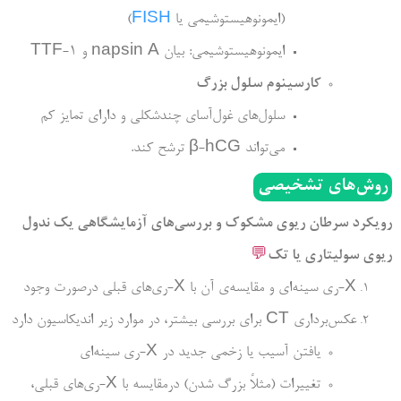
(ایمونوهیستوشیمی یا
FISH
)
ایمونوهیستوشیمی: بیان napsin A و TTF-1
کارسینوم سلول بزرگ
سلول­‌های غول­‌آسای چندشکلی و دارای تمایز کم
می­‌تواند β-hCG ترشح کند.
روش‌های تشخیصی
رویکرد سرطان ریوی مشکوک و بررسی­‌های آزمایشگاهی یک ندول
ریوی سولیتاری یا تک
💬
X-ری سینه‌­ای و مقایسه‌­ی آن با X-ری­‌های قبلی درصورت وجود
عکس‌­برداری CT برای بررسی بیشتر، در موارد زیر اندیکاسیون دارد
یافتن آسیب یا زخمی جدید در X-ری سینه‌­ای
تغییرات (مثلاً بزرگ شدن) درمقایسه با X-ری­‌های قبلی،