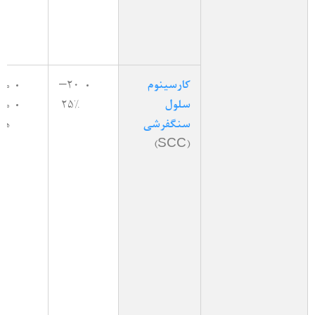
کارسینوم
20–
مر
سلول
25%
مجا
سنگفرشی
هو
(SCC)