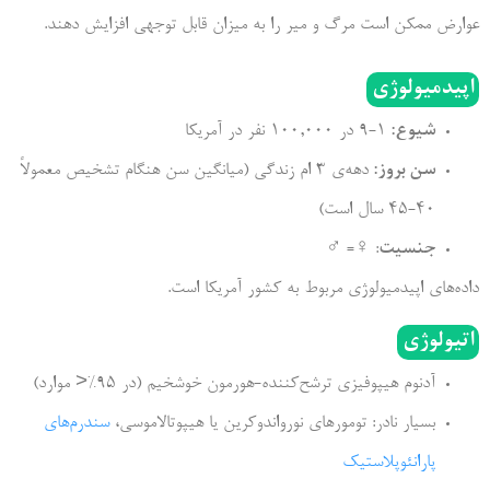
عوارض ممكن است مرگ و میر را به میزان قابل توجهی افزایش دهند.
اپیدمیولوژی
شیوع:
1-9 در 100,000 نفر در آمریکا
سن بروز:
دهه‌­ی 3 ام زندگی (میانگین سن هنگام تشخیص معمولاً
40-45 سال است)
جنسیت
: ♀= ♂
داده­‌های اپیدمیولوژی مربوط به کشور آمریکا است.
اتیولوژی
آدنوم هیپوفیزی ترشح‌­کننده-هورمون خوش­خیم (در 95%< موارد)
بسیار نادر: تومورهای نورواندوکرین یا هیپوتالاموسی،
سندرم‌های
پارانئوپلاستیک