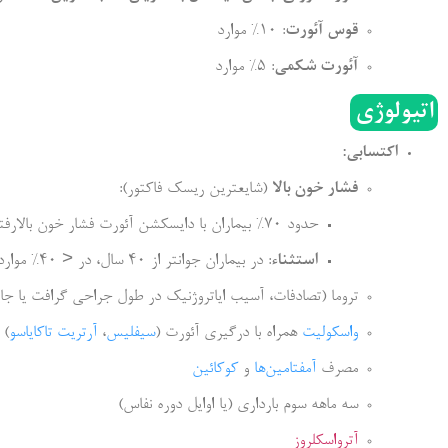
قوس آئورت
: 10% موارد
آئورت شکمی
: 5% موارد
اتیولوژی
اکتسابی:
فشار خون بالا
(شایعترین ریسک فاکتور):
حدود 70% بیماران با دایسکشن آئورت فشار خون بالارفته دارند، که می‌تواند سبب افزایش ریسک پارگی شود.
استثناء
: در بیماران جوانتر از 40 سال، در < 40% موارد، فشار خون بیماران بالا می‌باشد.
تروما (تصادفات، آسیب ایاتروژنیک در طول جراحی گرافت یا جا
واسکولیت
همراه با درگیری آئورت (
سیفلیس
،
آرتریت تاکایاسو
)
مصرف
آمفتامین‌ها
و
کوکائین
سه ماهه سوم بارداری (یا اوایل دوره نفاس)
آترواسکلروز