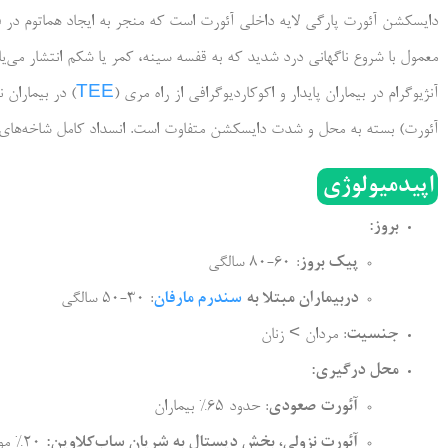
دایسکشن آئورت پارگی لایه داخلی آئورت است که منجر به ایجاد هماتوم در 
آنژیوگرام در بیماران پایدار و اکوکاردیوگرافی از راه مری (
TEE
) در بیماران 
آئورت) بسته به محل و شدت دایسکشن متفاوت است. انسداد کامل شاخه‌های ع
اپیدمیولوژی
بروز:
پیک بروز
: 60-80 سالگی
دربیماران مبتلا به
سندرم مارفان
: 30-50 سالگی
جنسیت
: مردان > زنان
محل درگیری:
آئورت صعودی
: حدود 65% بیماران
آئورت نزولی، بخش دیستال به شریان ساب‌کلاوین:
20% موارد