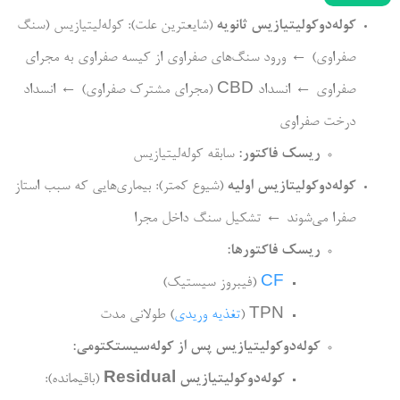
کوله‌دوکولیتیازیس ثانویه
(شایعترین علت): کوله‌لیتیازیس (سنگ
صفراوی) ← ورود سنگ‌های صفراوی از کیسه صفراوی به مجرای
صفراوی ← انسداد CBD (مجرای مشترک صفراوی) ← انسداد
درخت صفراوی
ریسک فاکتور:
سابقه کوله‌لیتیازیس
کوله‌دوکولیتازیس اولیه
(شیوع کمتر): بیماری‌هایی که سبب استاز
صفرا می‌شوند ← تشکیل سنگ داخل مجرا
ریسک فاکتورها:
CF
(فیبروز سیستیک)
TPN (
تغذیه وریدی
) طولانی مدت
کوله‌دوکولیتیازیس پس از کوله‌سیستکتومی:
کوله‌دوکولیتیازیس
Residual
(باقیمانده):