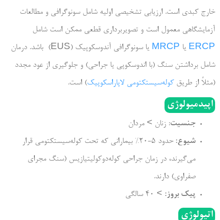
خارج کبدی است. ارزیابی تشخیصی اولیه شامل سونوگرافی و مطالعات
آزمایشگاهی معمول است و تصویربرداری قطعی ممکن است شامل
ERCP
یا
MRCP
یا سونوگرافی آندوسکوپیک (EUS) باشد. درمان
شامل برداشتن سنگ (با اندوسکوپی یا جراحی) و جلوگیری از عود مجدد
(مثلاً از طریق
کوله‌سیستکتومی لاپاراسکوپیک
) است.
اپیدمیولوژی
جنسیت
: زنان > مردان
شیوع:
حدود 5-20% بیمارانی که تحت کوله‌سیستکتومی قرار
می‌گیرند، در زمان جراحی کوله‌دوکولیتیازیس (سنگ مجرای
صفراوی) دارند.
پیک بروز:
> 40 سالگی
اتیولوژی