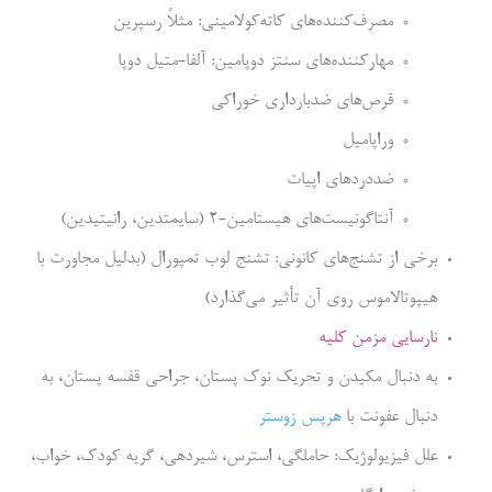
مصرف‌کننده‌های کاته‌کولامینی: مثلاً رسپرین
مهارکننده‌های سنتز دوپامین: آلفا-متیل دوپا
قرص‌های ضدبارداری خوراکی
وراپامیل
ضددردهای اپیات
آنتاگونیست‌های هیستامین-2 (سایمتدین، رانیتیدین)
برخی از تشنج‌های کانونی: تشنج لوب تمپورال (بدلیل مجاورت با
هیپوتالاموس روی آن تأثیر می‌گذارد)
نارسایی مزمن کلیه
به دنبال مکیدن و تحریک نوک پستان، جراحی قفسه پستان، به
دنبال عفونت با
هرپس زوستر
علل فیزیولوژیک: حاملگی، استرس، شیردهی، گریه کودک، خواب،