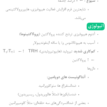
شیوع
: ∼ 4 درصد جامعه
شایعترین فرم افزایش فعالیت هیپوفیزی، هایپرپرولاکتینمی
می‌باشد.
اتیولوژی
آدنوم هیپوفیزی ترشح کننده پرولاکتین (
پرولاکتینوما
)
آسیب به هیپوتالاموس و/ یا ساقه اینفوندیبولار
کم‌کاری شدید
تیروئید (هایپوتیروئیدی): T
↓ ←↑ TRH
/T
3
4
← ↑ پرولاکتین
داروها
آنتاگونیست های دوپامین
:
ضداستفراغ ها: متوکلوپرامید
ضدسایکوزها (مثلاً هالوپریدول، ریسپریدون)
بعضی از ضدافسردگی‌های سه حلقه‌ای‌: مثلاً کلومیپرامین