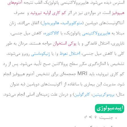
استرس دیده می‌شود. هایپرپرولاکتینمی پاتولوژیک اغلب نتیجه
آدنوم‌های
هیپوفیز
است. در مواردی نیز در اثر
کم کاری اولیه تیروئید
و مصرف
آنتاگونیست‌های دوپامین (
متوکلوپرامید
،
هالوپریدول
) اتفاق می‌افتد. زنان
مبتلا به
هایپرپرولاکتینمی
پاتولوژیک، با
گالاکتوره
، کاهش میل جنسی،
ناباروری، اختلال قاعدگی و یا
پوکی استخوان
مواجه هستند. مردان به طور
کلی با کاهش میل جنسی،
اختلال نعوظ
و/ یا
ژنیکوماستی
روبرو می‌شوند.
تشخیص با اندازه‌گیری مکرر سطح پرولاکتین صبح تأیید می‌شود. پس از رد
کم کاری تیروئید، باید MRI جمجمه‌ای برای تشخیص آدنوم هیپوفیز انجام
شود. مدیریت این بیماری با ساتفاده از آگونیست‌های دوپامین (به عنوان
مثال؛
بروموکریپتین
،
کابرگولین
) و درمان علت زمینه‌ای اصلی انجام می‌شود.
اپیدمیولوژی
جنسیت: ♀ > ♂