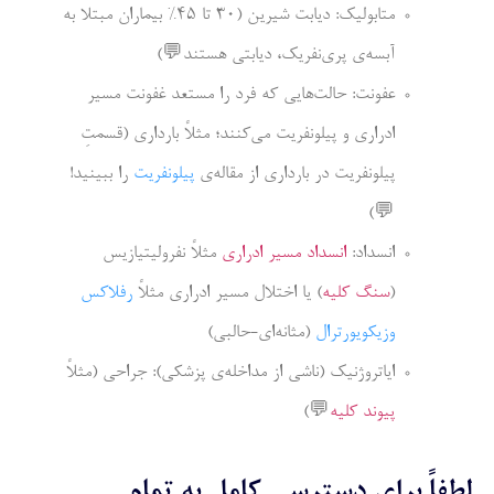
متابولیک: دیابت شیرین (30 تا 45% بیماران مبتلا به
آبسه‌ی پری‌نفریک، دیابتی هستند
💬
)
عفونت: حالت­‌هایی که فرد را مستعد غفونت مسیر
ادراری و پیلونفریت می­‌کنند؛ مثلاً بارداری (قسمتِ
پیلونفریت در بارداری از مقاله‌ی
پیلونفریت
را ببینید!
)
💬
انسداد:
انسداد مسیر ادراری
مثلاً نفرولیتیازیس
(
سنگ کلیه
) یا اختلال مسیر ادراری مثلاً
رفلاکس
وزیکویورترال
(مثانه‌ای-حالبی)
ایاتروژنیک (ناشی از مداخله‌ی پزشکی): جراحی (مثلاً
پیوند کلیه
💬
)
لطفاً برای دسترسی کامل به تمام