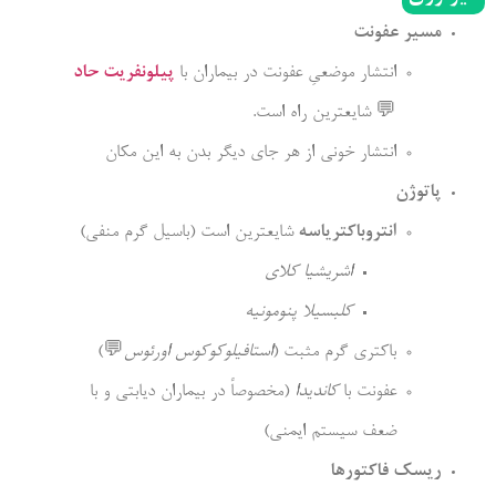
مسیر عفونت
انتشار موضعیِ عفونت در بیماران با
پیلونفریت حاد
💬
شایع­ترین راه است.
انتشار خونی از هر جای دیگر بدن به این مکان
پاتوژن
انتروباکتریاسه
شایع­ترین است (باسیل گرم منفی)
اشریشیا کلای
کلبسیلا پنومونیه
باکتری گرم مثبت (
استافیلوکوکوس اورئوس
💬
)
عفونت با
کاندیدا
(مخصوصاً در بیماران دیابتی و با
ضعف سیستم ایمنی)
ریسک فاکتورها