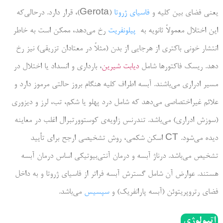
یعنی فضای بین کلیه و
فاسیای ژروتا
(Gerota)، قرار دارد. درحالی‌که
این اختلال معمولاً ثانویه به
پیلونفریت
رخ می‌دهد، ممکن است به خاطر
انتشار خونی باکتری از هرجایی از بدن (مثلاً در معتادان تزریقی) نیز رخ
دهد. ریسک فاکتورها شامل
دیابت شیرین
، بارداری و انسداد یا اختلال در
مسیر ادراری می­‌باشند. آبسه اطراف کلیه هنگام بروز حالتی مرموز دارد و
علائم غیراختصاصی می­‌دهد که شامل درد پهلو یا شکم، تب، لرز و دیزوری
(سوزش ادراری) می­‌باشد. تندرنس زاویه‌­ی کوستوورتبرال اغلب در معاینه
دیده می‌­شود. CT­ اسکن شکمی، روش تشخیصی ارجح برای تأیید
تشخیص می­‌باشد. درناژ آبسه و درمان آنتی‌بیوتیکی اساس درمان آبسه
هستند. عوارض آن شامل گسترش آبسه فراتر از فاسیای ژروتا و به داخل
فضای رتروپریتوئن (آبسه پارانفریک) و
سپسیس
می‌باشد.
اتیولوژی