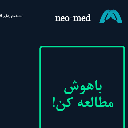
neo-med
تشخیص‌های اف
باهوش
مطالعه کن!