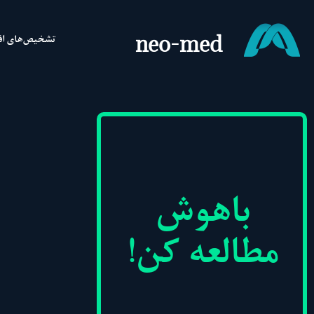
neo-med
تشخیص‌های اف
باهوش
مطالعه کن!