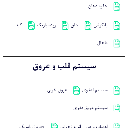
حفره دهان
پانکراس
حلق
روده باریک
کبد
طحال
سیستم قلب و عروق
سیستم لنفاوی
عروق خونی
سیستم عروق مغزی
اعصاب و عروق اندام تحتانی
حفره توراسیک