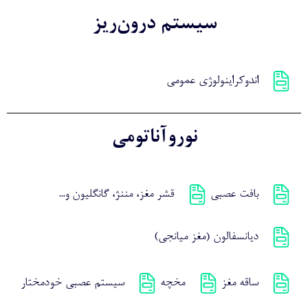
سیستم درون‌ریز
اندوکراینولوژی عمومی
نوروآناتومی
بافت عصبی
قشر مغز، مننژ، گانگلیون و...
دیانسفالون (مغز میانجی)
ساقه مغز
مخچه
سیستم عصبی خودمختار